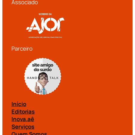
Associado
Parceiro
Início
Editorias
Inova.aê
Serviços
Quem Somos