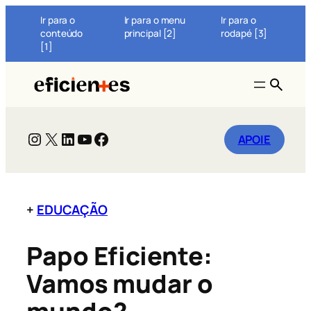
Pular
Ir para o
Ir para o menu
Ir para o
para
conteúdo
principal [2]
rodapé [3]
o
[1]
conteúdo
BUSC
Instagram
X
LinkedIn
Youtube
Facebook
APOIE
+
EDUCAÇÃO
Papo Eficiente:
Vamos mudar o