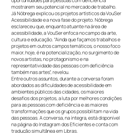
oportunidades para pessoas com deficiência
mostrarem seu potencial no mercado de trabalho.
Já Nóbrega explicou os projetos artísticos da VouSer
Acessibilidade e a nova fase do projeto. Nóbrega
esclareceu que, enquanto atuante na área de
acessibilidade, a VouSer enfoca no campo da arte,
cultura e educação. “Ainda que façamos trabalhos e
projetos em outros campos temáticos, o nosso foco
maior, hoje, é na potencialização, no surgimento de
novos artistas, no protagonismo e na
representatividade das pessoas com deficiência
também nas artes”, revelou.
Entre outros assuntos, durante a conversa foram
abordados as dificuldades de acessibilidade em
ambientes públicos das cidades, os maiores
desafios dos projetos, a luta por melhores condições
para as pessoas com deficiência e as maiores
transformações que os grupos possibilitam na vida
das pessoas. A conversa, na íntegra, está disponível
na página do Instagram dos Eficientes e conta com
tradução simultânea em Libras.