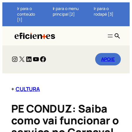
Pular
Ir para o
Ir para o menu
Ir para o
para
conteúdo
principal [2]
rodapé [3]
o
[1]
conteúdo
BUSC
Instagram
X
LinkedIn
Youtube
Facebook
APOIE
+
CULTURA
PE CONDUZ: Saiba
como vai funcionar o