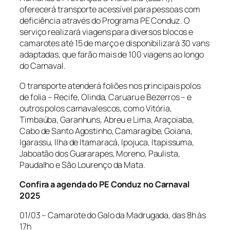
oferecerá transporte acessível para pessoas com
deficiência através do Programa PE Conduz. O
serviço realizará viagens para diversos blocos e
camarotes até 15 de março e disponibilizará 30 vans
adaptadas, que farão mais de 100 viagens ao longo
do Carnaval.
O transporte atenderá foliões nos principais polos
de folia – Recife, Olinda, Caruaru e Bezerros – e
outros polos carnavalescos, como Vitória,
Timbaúba, Garanhuns, Abreu e Lima, Araçoiaba,
Cabo de Santo Agostinho, Camaragibe, Goiana,
Igarassu, Ilha de Itamaracá, Ipojuca, Itapissuma,
Jaboatão dos Guararapes, Moreno, Paulista,
Paudalho e São Lourenço da Mata.
Confira a agenda do PE Conduz no Carnaval
2025
01/03 – Camarote do Galo da Madrugada, das 8h às
17h