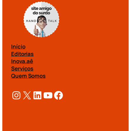
Início
Editorias
Inova.aê
Serviços
Quem Somos
Instagram
X
LinkedIn
Youtube
Facebook