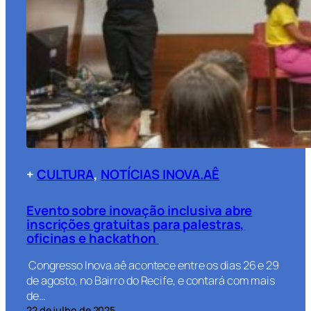
+
CULTURA
, 
NOTÍCIAS INOVA.AÊ
Evento sobre inovação inclusiva abre
inscrições gratuitas para palestras,
oficinas e hackathon
Congresso Inova.aê acontece entre os dias 26 e 29
de agosto, no Bairro do Recife, e contará com mais
de…
22 de julho de 2025