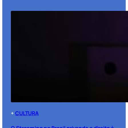
+
CULTURA
O Streaming no Brasil privando o direito à