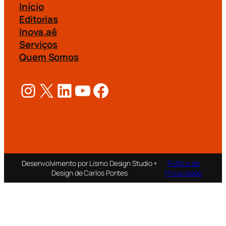
Início
Editorias
Inova.aê
Serviços
Quem Somos
Instagram
X
LinkedIn
Youtube
Facebook
Desenvolvimento por Lismo Design Studio +
Política de
Design de Carlos Pontes
Privacidade