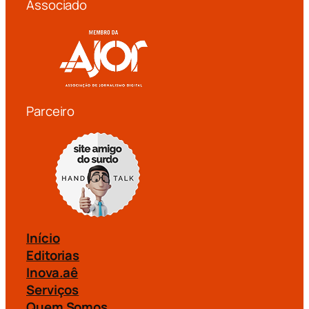
Associado
Parceiro
Início
Editorias
Inova.aê
Serviços
Quem Somos