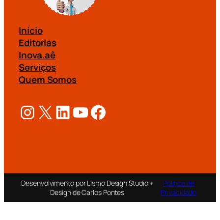
Início
Editorias
Inova.aê
Serviços
Quem Somos
Instagram
X
LinkedIn
Youtube
Facebook
Desenvolvimento por Lismo Design Studio +
Política de
Design de Carlos Pontes
Privacidade