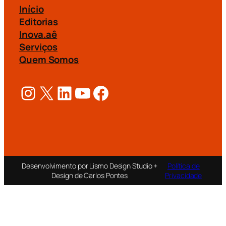
Início
Editorias
Inova.aê
Serviços
Quem Somos
Instagram
X
LinkedIn
Youtube
Facebook
Desenvolvimento por Lismo Design Studio +
Política de
Design de Carlos Pontes
Privacidade