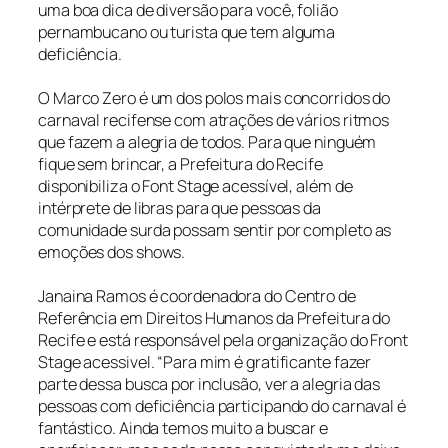
uma boa dica de diversão para você, folião
pernambucano ou turista que tem alguma
deficiência.
O Marco Zero é um dos polos mais concorridos do
carnaval recifense com atrações de vários ritmos
que fazem a alegria de todos. Para que ninguém
fique sem brincar, a Prefeitura do Recife
disponibiliza o Font Stage acessível, além de
intérprete de libras para que pessoas da
comunidade surda possam sentir por completo as
emoções dos shows.
Janaina Ramos é coordenadora do Centro de
Referência em Direitos Humanos da Prefeitura do
Recife e está responsável pela organização do Front
Stage acessivel. “Para mim é gratificante fazer
parte dessa busca por inclusão, ver a alegria das
pessoas com deficiência participando do carnaval é
fantástico. Ainda temos muito a buscar e