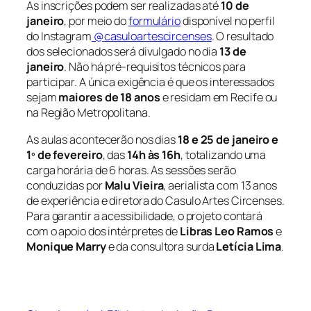
As inscrições podem ser realizadas até
10 de
janeiro
, por meio do
formulário
disponível no perfil
do Instagram
@casuloartescircenses
. O resultado
dos selecionados será divulgado no dia
13 de
janeiro
. Não há pré-requisitos técnicos para
participar. A única exigência é que os interessados
sejam
maiores de 18 anos
e residam em Recife ou
na Região Metropolitana.
As aulas acontecerão nos dias
18 e 25 de janeiro e
1º de fevereiro
, das
14h às 16h
, totalizando uma
carga horária de 6 horas. As sessões serão
conduzidas por
Malu Vieira
, aerialista com 13 anos
de experiência e diretora do Casulo Artes Circenses.
Para garantir a acessibilidade, o projeto contará
com o apoio dos intérpretes de
Libras
Leo Ramos
e
Monique Marry
e da consultora surda
Letícia Lima
.