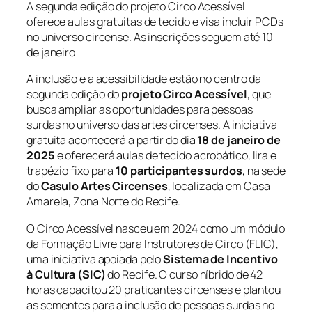
A segunda edição do projeto Circo Acessível
oferece aulas gratuitas de tecido e visa incluir PCDs
no universo circense. As inscrições seguem até 10
de janeiro
A inclusão e a acessibilidade estão no centro da
segunda edição do
projeto Circo Acessível
, que
busca ampliar as oportunidades para pessoas
surdas no universo das artes circenses. A iniciativa
gratuita acontecerá a partir do dia
18 de janeiro de
2025
e oferecerá aulas de tecido acrobático, lira e
trapézio fixo para
10 participantes surdos
, na sede
do
Casulo Artes Circenses
, localizada em Casa
Amarela, Zona Norte do Recife.
O Circo Acessível nasceu em 2024 como um módulo
da Formação Livre para Instrutores de Circo (FLIC),
uma iniciativa apoiada pelo
Sistema de Incentivo
à Cultura (SIC)
do Recife. O curso híbrido de 42
horas capacitou 20 praticantes circenses e plantou
as sementes para a inclusão de pessoas surdas no