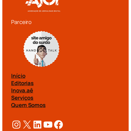
Parceiro
Início
Editorias
Inova.aê
Serviços
Quem Somos
Instagram
X
LinkedIn
Youtube
Facebook