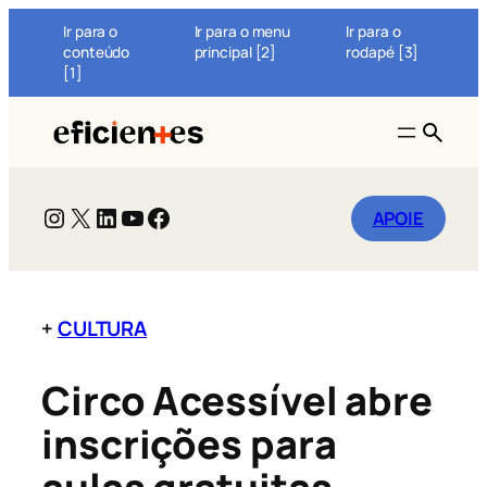
Pular
Ir para o
Ir para o menu
Ir para o
para
conteúdo
principal [2]
rodapé [3]
o
[1]
conteúdo
BUSC
Instagram
X
LinkedIn
Youtube
Facebook
APOIE
+
CULTURA
Circo Acessível abre
inscrições para