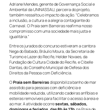
Adriane Mendes, gerente de Governança Social e
Ambiental da UNINASSAU, parceira do projeto,
também ressaltou o impacto da ação. “Celebramos
a inclusão, a cultura e a alegria contagiante do
Carnaval. O Praia sem Barreiras reafirma nosso
compromisso com uma sociedade mais justa e
igualitária.”
Entre os jurados do concurso estiveram a cantora
Nega do Babado, Bráulio Moura, da Secretaria de
Turismo e Lazer do Recife, Helder Novaes, da
Fundação de Cultura Cidade do Recife, e Cibelle
Dantas, do Conselho Municipal de Defesa dos
Direitos da Pessoa com Deficiência.
O
Praia sem Barreiras
disponibiliza banho de mar
assistido para pessoas com deficiência e
mobilidade reduzida, utilizando cadeiras anfíbias e
esteiras removíveis para facilitar o acesso à areia e
ao mar. A atividade ocorre
sextas, sábados,
domingos e feriados, das 8h às 13h
, na Praia de