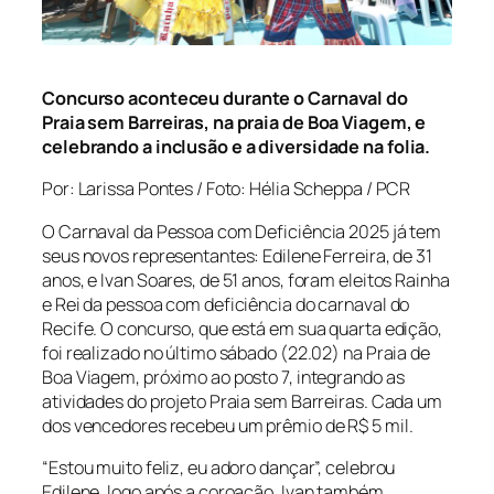
Concurso aconteceu durante o Carnaval do
Praia sem Barreiras, na praia de Boa Viagem, e
celebrando a inclusão e a diversidade na folia.
Por: Larissa Pontes / Foto: Hélia Scheppa / PCR
O Carnaval da Pessoa com Deficiência 2025 já tem
seus novos representantes: Edilene Ferreira, de 31
anos, e Ivan Soares, de 51 anos, foram eleitos Rainha
e Rei da pessoa com deficiência do carnaval do
Recife. O concurso, que está em sua quarta edição,
foi realizado no último sábado (22.02) na Praia de
Boa Viagem, próximo ao posto 7, integrando as
atividades do projeto Praia sem Barreiras. Cada um
dos vencedores recebeu um prêmio de R$ 5 mil.
“Estou muito feliz, eu adoro dançar”, celebrou
Edilene, logo após a coroação. Ivan também