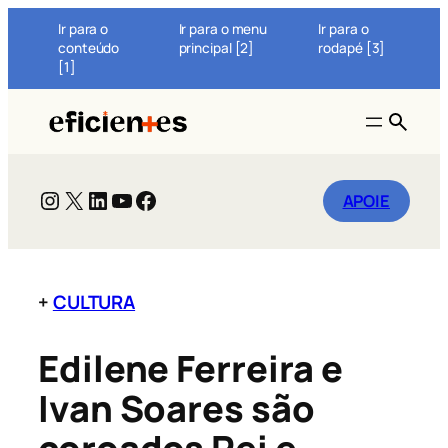
Pular
Ir para o
Ir para o menu
Ir para o
para
conteúdo
principal [2]
rodapé [3]
o
[1]
conteúdo
BUSC
Instagram
X
LinkedIn
Youtube
Facebook
APOIE
+
CULTURA
Edilene Ferreira e
Ivan Soares são