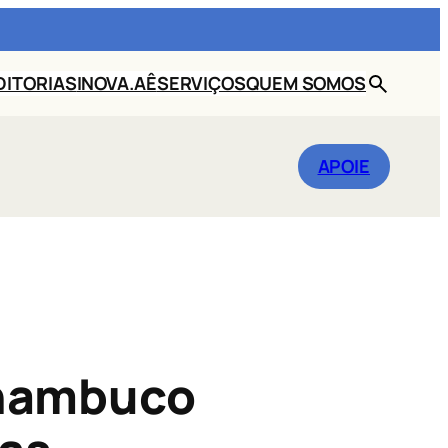
DITORIAS
INOVA.AÊ
SERVIÇOS
QUEM SOMOS
BUSCAR
APOIE
rnambuco