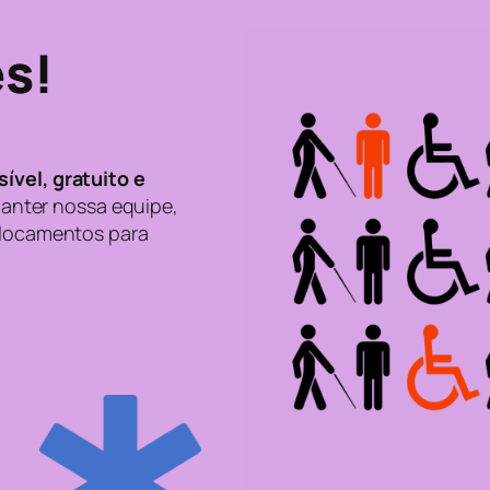
es!
ível, gratuito e
anter nossa equipe,
eslocamentos para