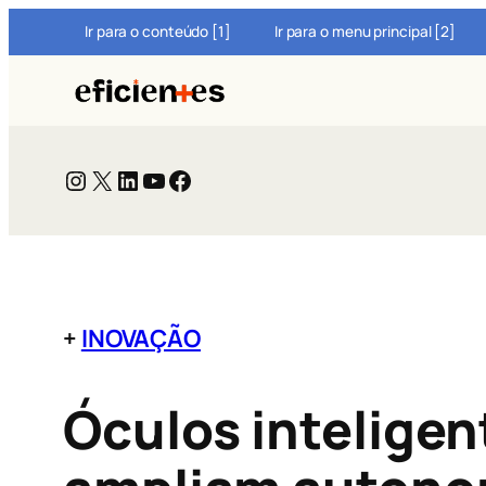
Pular
Ir para o conteúdo [1]
Ir para o menu principal [2]
para
o
conteúdo
Instagram
X
LinkedIn
Youtube
Facebook
+
INOVAÇÃO
Óculos intelige