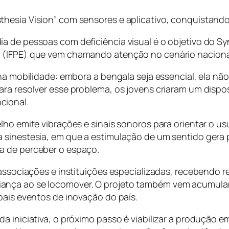
thesia Vision” com sensores e aplicativo, conquistan
a de pessoas com deficiência visual é o objetivo do Sy
 (IFPE) que vem chamando atenção no cenário nacional 
a na mobilidade: embora a bengala seja essencial, ela 
ra resolver esse problema, os jovens criaram um disposi
cional.
elho emite vibrações e sinais sonoros para orientar o
a sinestesia, em que a estimulação de um sentido gera
a de perceber o espaço.
, associações e instituições especializadas, recebendo
ança ao se locomover. O projeto também vem acumulan
pais eventos de inovação do país.
a iniciativa, o próximo passo é viabilizar a produção e