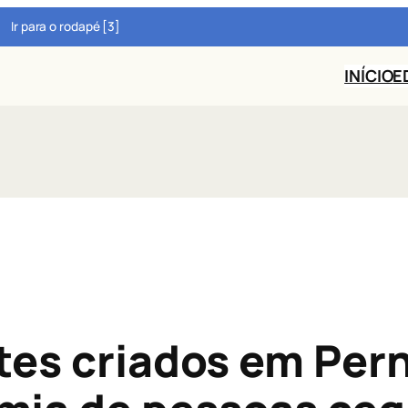
Ir para o rodapé [3]
INÍCIO
E
ntes criados em Pe