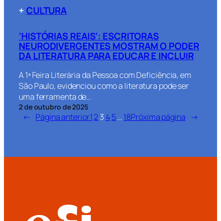
+
CULTURA
‘HISTÓRIAS REAIS’: ESCRITORAS
NEURODIVERGENTES MOSTRAM O PODER
DA LITERATURA PARA EDUCAR E INCLUIR
A 1ª Feira Literária da Pessoa com Deficiência, em
São Paulo, evidenciou como a literatura pode ser
uma ferramenta de…
2 de outubro de 2025
←
Página anterior
1
2
3
4
5
…
18
Próxima página
→