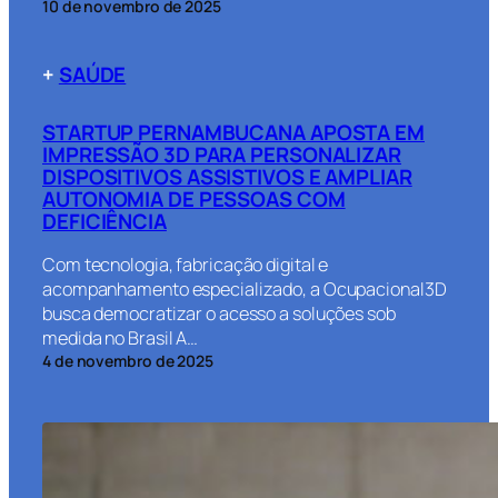
10 de novembro de 2025
+
SAÚDE
STARTUP PERNAMBUCANA APOSTA EM
IMPRESSÃO 3D PARA PERSONALIZAR
DISPOSITIVOS ASSISTIVOS E AMPLIAR
AUTONOMIA DE PESSOAS COM
DEFICIÊNCIA
Com tecnologia, fabricação digital e
acompanhamento especializado, a Ocupacional3D
busca democratizar o acesso a soluções sob
medida no Brasil A…
4 de novembro de 2025