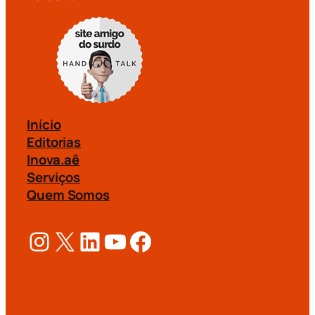
Início
Editorias
Inova.aê
Serviços
Quem Somos
Instagram
X
LinkedIn
Youtube
Facebook