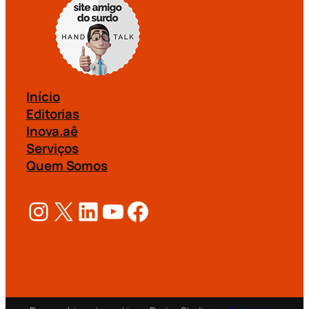
Início
Editorias
Inova.aê
Serviços
Quem Somos
Instagram
X
LinkedIn
Youtube
Facebook