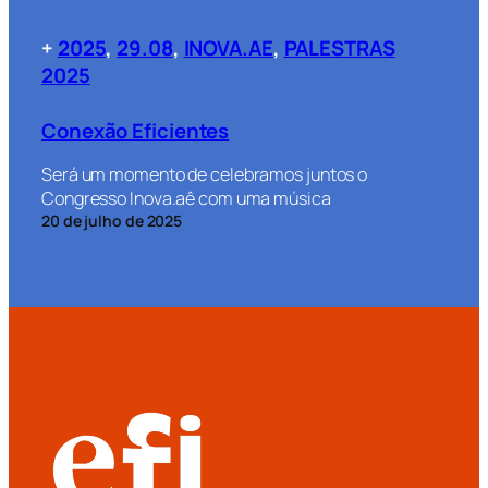
+
2025
, 
29.08
, 
INOVA.AE
, 
PALESTRAS
2025
Conexão Eficientes
Será um momento de celebramos juntos o
Congresso Inova.aê com uma música
20 de julho de 2025