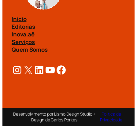
Início
Editorias
Inova.aê
Serviços
Quem Somos
Instagram
X
LinkedIn
Youtube
Facebook
Desenvolvimento por Lismo Design Studio +
Política de
Design de Carlos Pontes
Privacidade