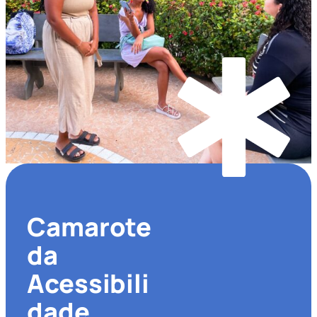
Camarote
da
Acessibili
dade