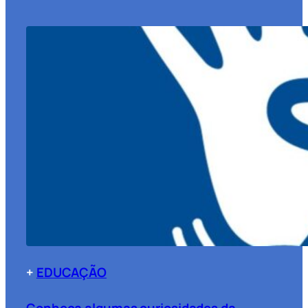
+
EDUCAÇÃO
Conheça algumas curiosidades da