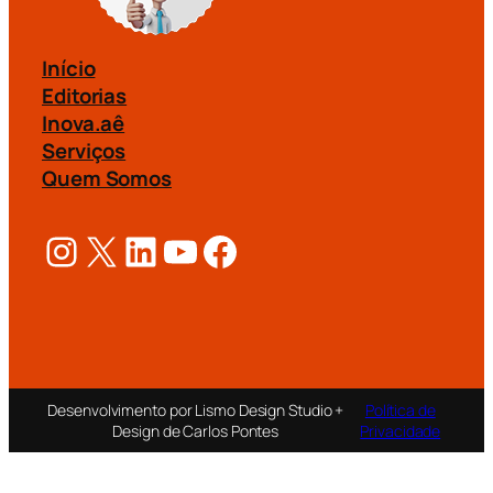
Início
Editorias
Inova.aê
Serviços
Quem Somos
Instagram
X
LinkedIn
Youtube
Facebook
Desenvolvimento por Lismo Design Studio +
Política de
Design de Carlos Pontes
Privacidade