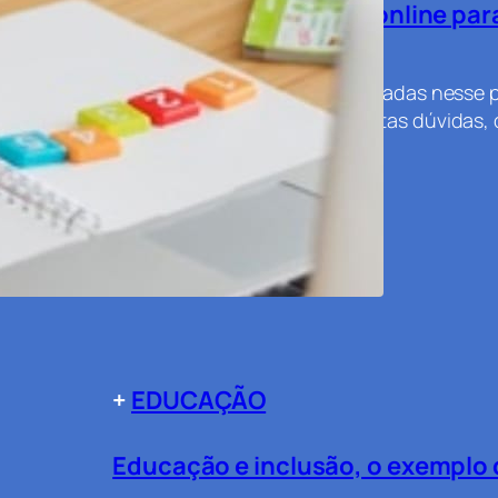
Os desafios do ensino online para
aulas presenciais.
Entre várias discussões levantadas nesse
tornado um tema central. Muitas dúvidas
16 de agosto de 2020
+
EDUCAÇÃO
Educação e inclusão, o exemplo 