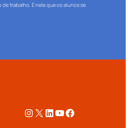
 de trabalho. É nela que os alunos se
Instagram
X
LinkedIn
Youtube
Facebook