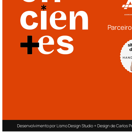
Parceiro
Desenvolvimento por Lismo Design Studio + Design de Carlos P