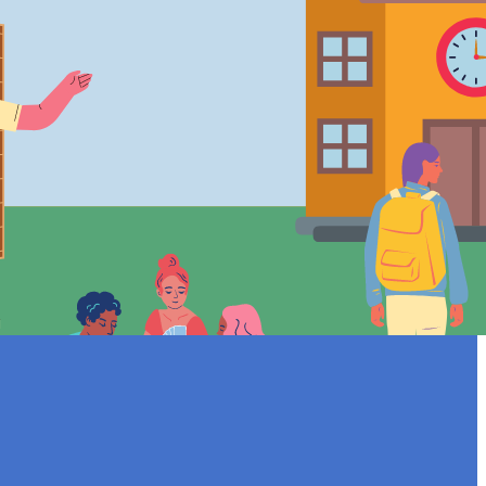
stáculos
sferas sociais, principalmente na educação.
-feira, 09 de…