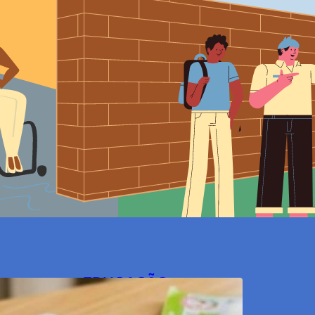
Educação inclusiva enfrenta ob
O capacitismo está presente em todas as e
OPINIÃO Artigo: Larissa Pontes Na segunda
2 de outubro de 2021
+
EDUCAÇÃO