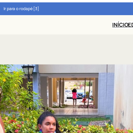
Ir para o rodapé [3]
INÍCIO
E