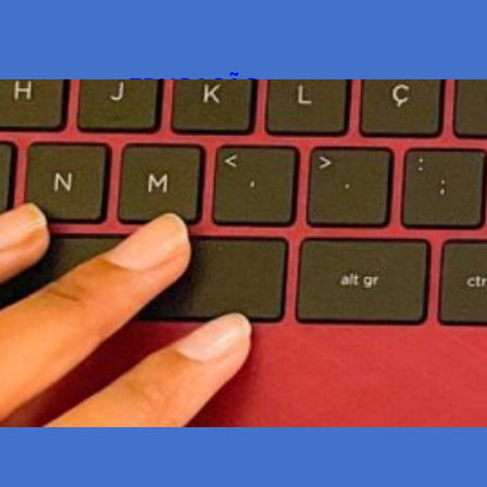
+
EDUCAÇÃO
Para além da sala de aula: com
para garantir educação pública d
pessoas com deficiência
A educação inclusiva não é apenas um conc
todos os cidadãos terem acesso…
11 de setembro de 2024