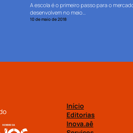
A escola é o primeiro passo para o mercado
desenvolvem no meio…
10 de maio de 2018
Início
do
Editorias
Inova.aê
Serviços