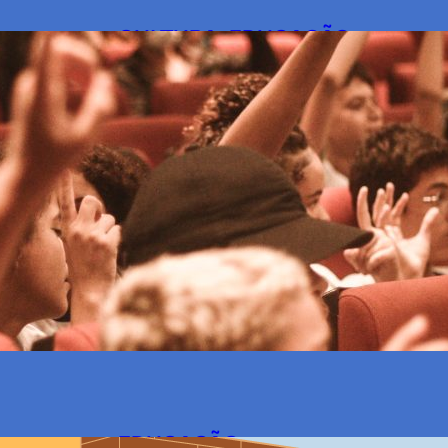
+
CULTURA
, 
EDUCAÇÃO
Plano Conjunto promove interaç
Acessibilidade
Projeto realiza sessões de cinema acessível
(07/05) Cinema, Educação e Acessibilidad
7 de maio de 2024
+
EDUCAÇÃO