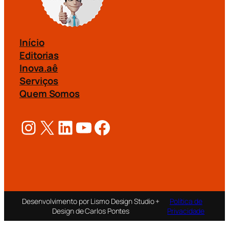
Início
Editorias
Inova.aê
Serviços
Quem Somos
Instagram
X
LinkedIn
Youtube
Facebook
Desenvolvimento por Lismo Design Studio +
Política de
Design de Carlos Pontes
Privacidade