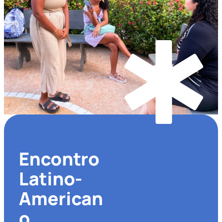
Encontro
Latino-
American
o