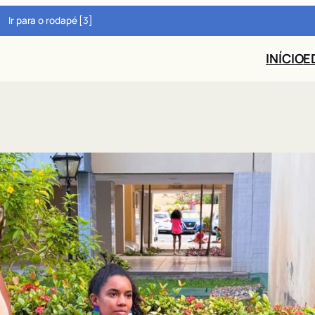
Ir para o rodapé [3]
INÍCIO
E