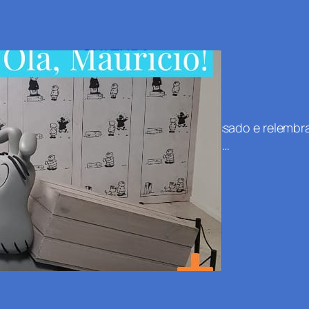
+
CULTURA
Olá, Maurício
Já pensou em voltar ao passado e relembrar
Turma da Mônica marcou e…
9 de dezembro de 2019