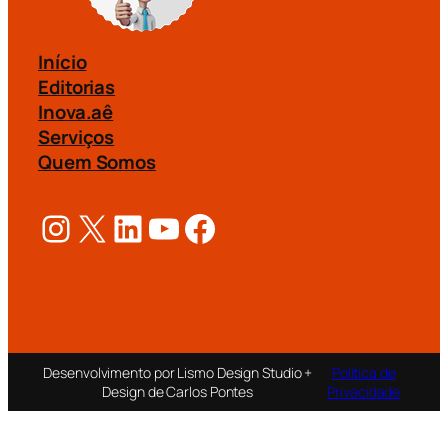
Início
Editorias
Inova.aê
Serviços
Quem Somos
Instagram
X
LinkedIn
Youtube
Facebook
Desenvolvimento por Lismo Design Studio +
Política de
Design de Carlos Pontes
Privacidade