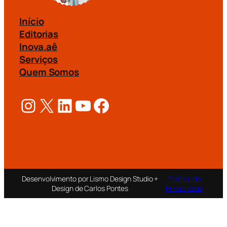
Início
Editorias
Inova.aê
Serviços
Quem Somos
Instagram
X
LinkedIn
Youtube
Facebook
Desenvolvimento por Lismo Design Studio +
Política de
Design de Carlos Pontes
Privacidade