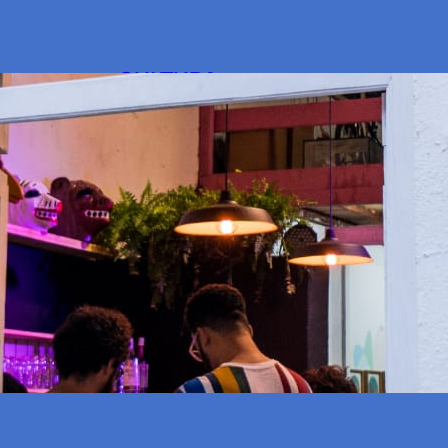
+
CULTURA
Olinda recebe encontro latino-a
Evento de abertura será realizado quarta (0
promoverá encontro de pessoas interess
3 de fevereiro de 2020