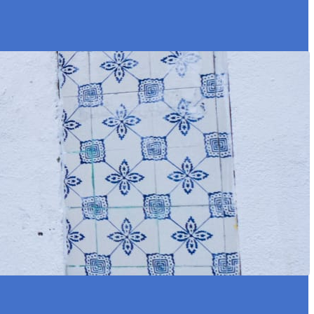
mericano de tecnologia e saúde
5/02), no Sítio Histórico de Olinda, e
adas no tema…