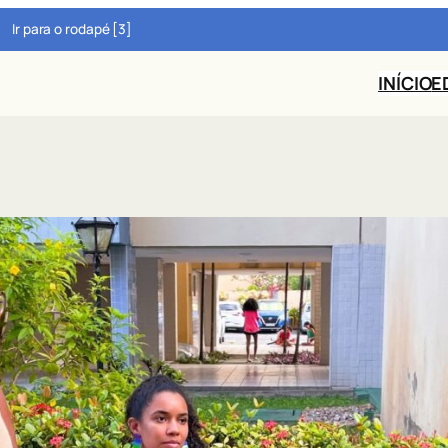
Ir para o rodapé [3]
INÍCIO
E