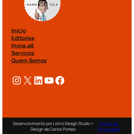
Início
Editorias
Inova.aê
Serviços
Quem Somos
Instagram
X
LinkedIn
Youtube
Facebook
Desenvolvimento por Lismo Design Studio +
Política de
Design de Carlos Pontes
Privacidade