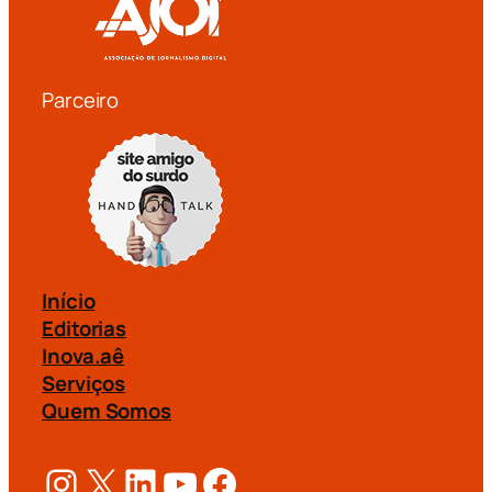
Parceiro
Início
Editorias
Inova.aê
Serviços
Quem Somos
Instagram
X
LinkedIn
Youtube
Facebook