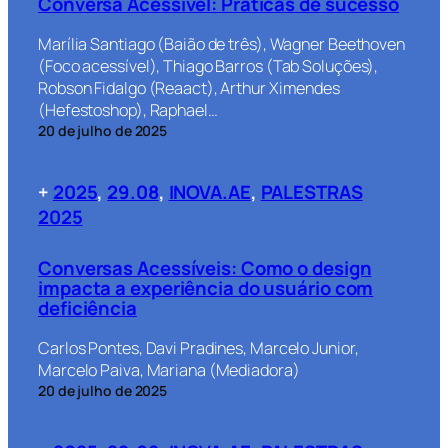
Conversa Acessível: Práticas de sucesso
Marília Santiago (Baião de três), Wagner Beethoven
(Foco acessível), Thiago Barros (Tab Soluções),
Robson Fidalgo (Reaact), Arthur Ximendes
(Hefestoshop), Raphael…
20 de julho de 2025
+
2025
, 
29.08
, 
INOVA.AE
, 
PALESTRAS
2025
Conversas Acessíveis: Como o design
impacta a experiência do usuário com
deficiência
Carlos Pontes, Davi Pradines, Marcelo Junior,
Marcelo Paiva, Mariana (Mediadora)
20 de julho de 2025