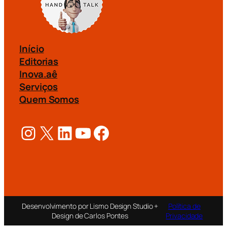
Início
Editorias
Inova.aê
Serviços
Quem Somos
Instagram
X
LinkedIn
Youtube
Facebook
Desenvolvimento por Lismo Design Studio +
Política de
Design de Carlos Pontes
Privacidade